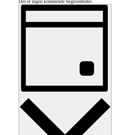
Der er ingen kommende begivenheder.
Navigation
Begivenhed
Views
af
Navigation
visninger
Dag