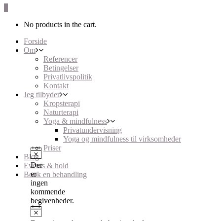
0
No products in the cart.
Forside
Om
Referencer
Betingelser
Privatlivspolitik
Kontakt
Jeg tilbyder
Kropsterapi
Naturterapi
Yoga & mindfulness
Privatundervisning
Yoga og mindfulness til virksomheder
Priser
Blog
Der
Events & hold
er
Book en behandling
ingen
kommende
begivenheder.