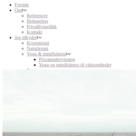
Forside
Om
Referencer
Betingelser
Privatlivspolitik
Kontakt
Jeg tilbyder
Kropsterapi
Naturterapi
Yoga & mindfulness
Privatundervisning
Yoga og mindfulness til virksomheder
Priser
Blog
Events & hold
Book en behandling