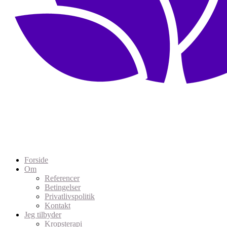
Forside
Om
Referencer
Betingelser
Privatlivspolitik
Kontakt
Jeg tilbyder
Kropsterapi