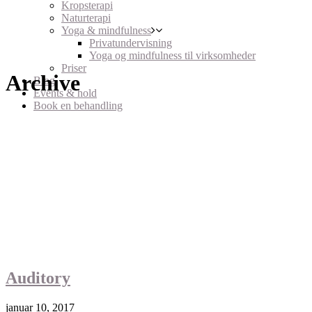
Kropsterapi
Naturterapi
Yoga & mindfulness
Privatundervisning
Yoga og mindfulness til virksomheder
Priser
Archive
Blog
Events & hold
Book en behandling
Auditory
januar 10, 2017