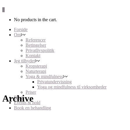
0
No products in the cart.
Forside
Om
Referencer
Betingelser
Privatlivspolitik
Kontakt
Jeg tilbyder
Kropsterapi
Naturterapi
Yoga & mindfulness
Privatundervisning
Yoga og mindfulness til virksomheder
Priser
Archive
Blog
Events & hold
Book en behandling