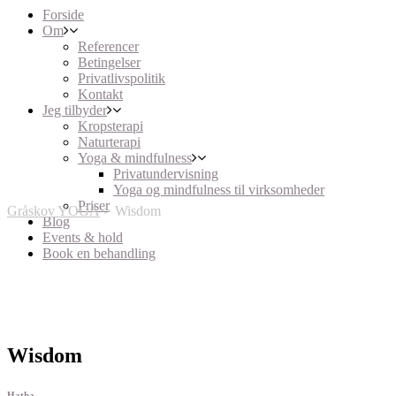
Forside
Om
Referencer
Betingelser
Privatlivspolitik
Kontakt
Jeg tilbyder
Kropsterapi
Naturterapi
Yoga & mindfulness
Privatundervisning
Yoga og mindfulness til virksomheder
Priser
Gråskov YOGA
>
Wisdom
Blog
Events & hold
Book en behandling
Wisdom
Hatha