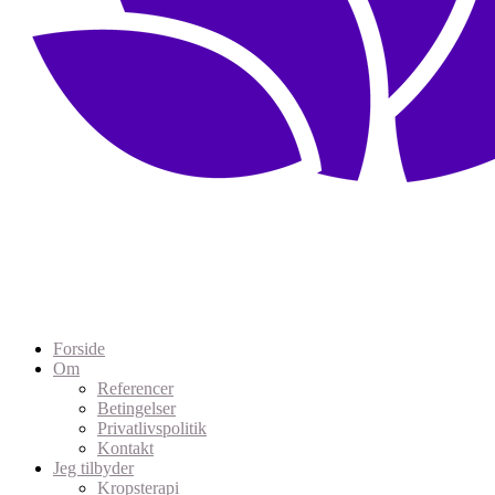
Forside
Om
Referencer
Betingelser
Privatlivspolitik
Kontakt
Jeg tilbyder
Kropsterapi