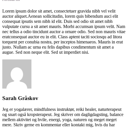
Lorem ipsum dolor sit amet, consectetuer gravida nibh vel velit
auctor aliquet.Aenean sollicitudin, lorem quis bibendum auci elit
consequat ipsutis sem nibh id elit. Duis sed odio sit amet nibh
vulputate cursu a sit amet mauris. Morbi accumsan ipsum velit. Nam
nec tellus a odio tincidunt auctor a ornare odio. Sed non mauris vitae
eratconsequat auctor eu in elit. Class aptent taciti sociosqu ad litora
torquent per conubia nostra, per inceptos himenaeos. Mauris in erat
justo. Nullam ac urna eu felis dapibus condimentum sit amet a
augue. Sed non neque elit. Sed ut imperdiet nisi.
Sarah Gråskov
Jeg er yogalærer, mindfulness instruktør, reiki healer, naturterapeut
og snart også kropsterapeut. Jeg skriver om dagligdagsting, balance
mellem aktivitet og hvile, energi, yoga, naturen og meget meget
mere. Skriv gerne en kommentar eller kontakt mig, hvis du har