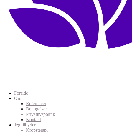
Forside
Om
Referencer
Betingelser
Privatlivspolitik
Kontakt
Jeg tilbyder
Kropsterapi