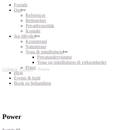
Forside
Om
Referencer
Betingelser
Privatlivspolitik
Kontakt
Jeg tilbyder
Kropsterapi
Naturterapi
Yoga & mindfulness
Privatundervisning
Yoga og mindfulness til virksomheder
Priser
Gråskov YOGA
>
Power
Blog
Events & hold
Book en behandling
Power
Portfolio H8