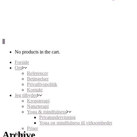
0
No products in the cart.
Forside
Om
Referencer
Betingelser
Privatlivspolitik
Kontakt
Jeg tilbyder
Kropsterapi
Naturterapi
Yoga & mindfulness
Privatundervisning
Yoga og mindfulness til virksomheder
Priser
Archive
Blog