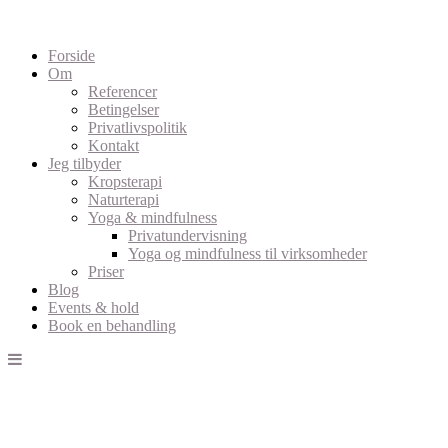
Forside
Om
Referencer
Betingelser
Privatlivspolitik
Kontakt
Jeg tilbyder
Kropsterapi
Naturterapi
Yoga & mindfulness
Privatundervisning
Yoga og mindfulness til virksomheder
Priser
Blog
Events & hold
Book en behandling